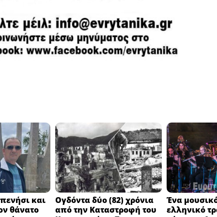
πενήσι και
Ογδόντα δύο (82) χρόνια
Ένα μουσικό
ον θάνατο
από την Καταστροφή του
ελληνικό τ