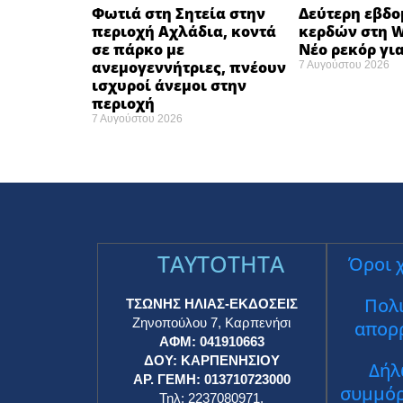
Φωτιά στη Σητεία στην
Δεύτερη εβδ
περιοχή Αχλάδια, κοντά
κερδών στη Wa
σε πάρκο με
Νέο ρεκόρ για
ανεμογεννήτριες, πνέουν
7 Αυγούστου 2026
ισχυροί άνεμοι στην
περιοχή
7 Αυγούστου 2026
TAYTOTHTA
Όροι 
Πολι
ΤΣΩΝΗΣ ΗΛΙΑΣ-ΕΚΔΟΣΕΙΣ
Ζηνοπούλου 7, Καρπενήσι
απορ
ΑΦΜ: 041910663
ΔΟΥ: ΚΑΡΠΕΝΗΣΙΟΥ
Δήλ
ΑΡ. ΓΕΜΗ: 013710723000
συμμό
Τηλ: 2237080971,