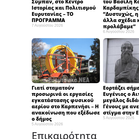
Σύμπαν, στο Κέντρο
του Βασίλη Κ
Ιστορίας και Πολιτισμού
Καρδαμπίκης
Ευρυτανίας – ΤΟ
“Δυστυχώς, η
ΠΡΟΓΡΑΜΜΑ
άλλα σχέδια 
προλάβαμε”
7 Αυγούστου 2026
6 Αυγούστου 2026
Γιατί σταματούν
Εορτάζει σήμε
προσωρινά οι εργασίες
Ευγένιος ο Αι
εγκατάστασης φυσικού
μεγάλος διδά
αερίου στο Καρπενήσι – Η
Γένους με αν
ανακοίνωση που εξέδωσε
στίγμα στην 
ο δήμος
5 Αυγούστου 2026
5 Αυγούστου 2026
Επικαιρότητα