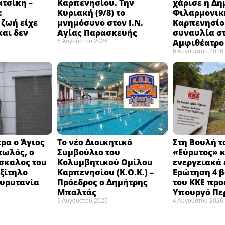
ατσίκη –
Καρπενησίου. Την
χάρισε η Δη
:
Κυριακή (9/8) το
Φιλαρμονικ
 ζωή είχε
μνημόσυνο στον Ι.Ν.
Καρπενησίο
και δεν
Αγίας Παρασκευής
συναυλία σ
Αμφιθέατρο 
6 Αυγούστου 2026
6 Αυγούστου 2026
ρα ο Άγιος
Το νέο Διοικητικό
Στη Βουλή τ
τωλός, ο
Συμβούλιο του
«Εύρυτος» κ
σκαλος του
Κολυμβητικού Ομίλου
ενεργειακά 
εξίτηλο
Καρπενησίου (Κ.Ο.Κ.) –
Ερώτηση 4 
Ευρυτανία
Πρόεδρος ο Δημήτρης
του ΚΚΕ προ
Μπαλτάς
Υπουργό Πε
5 Αυγούστου 2026
4 Αυγούστου 2026