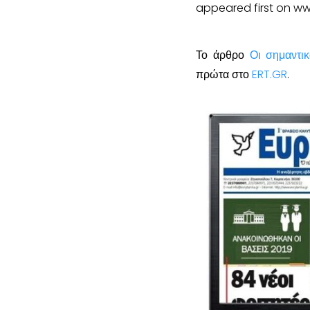
appeared first on www
Το άρθρο
Οι σημαντι
πρώτα στο
ERT.GR
.