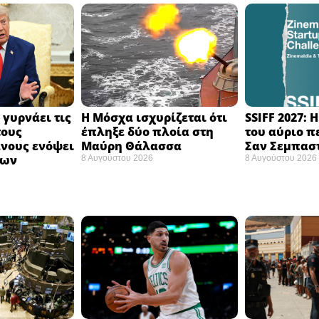
 γυρνάει τις
Η Μόσχα ισχυρίζεται ότι
SSIFF 2027: 
τους
έπληξε δύο πλοία στη
του αύριο π
νους ενόψει
Μαύρη Θάλασσα ​
Σαν Σεμπαστ
σων
8 Αυγούστου 2026
8 Αυγούστου 2026