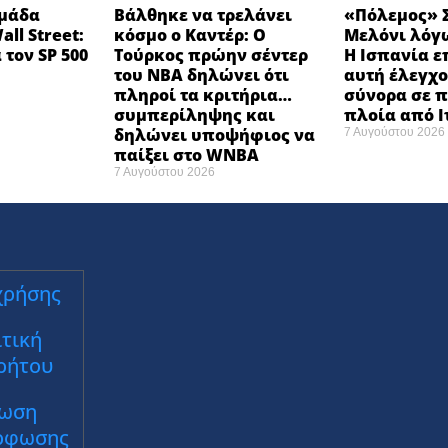
ομάδα
Βάλθηκε να τρελάνει
«Πόλεμος» Σ
ll Street:
κόσμο ο Καντέρ: Ο
Μελόνι λόγω
 τον SP 500
Τούρκος πρώην σέντερ
Η Ισπανία ε
του NBA δηλώνει ότι
αυτή έλεγχο
πληροί τα κριτήρια…
σύνορα σε π
συμπερίληψης και
πλοία από 
δηλώνει υποψήφιος να
7 Αυγούστου 2026
παίξει στο WNBA
7 Αυγούστου 2026
χρήσης
τική
ρήτου
ωση
ρφωσης