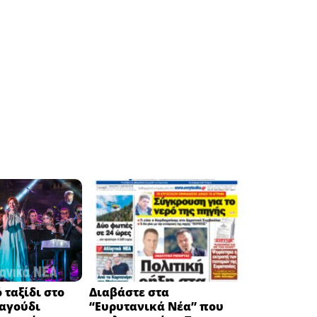
 ταξίδι στο
Διαβάστε στα
ραγούδι
“Ευρυτανικά Νέα” που