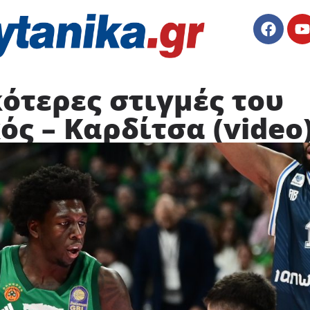
ότερες στιγμές του
ς – Καρδίτσα (video