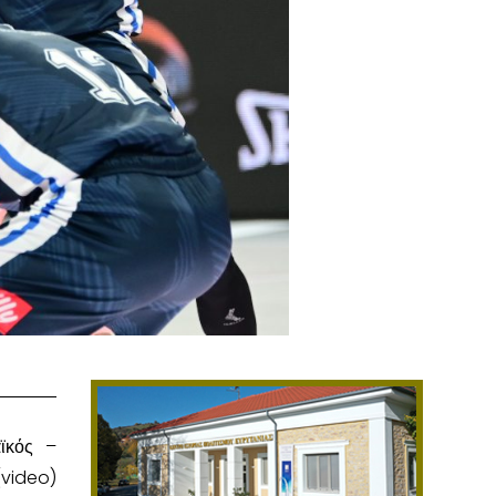
αϊκός –
(video)