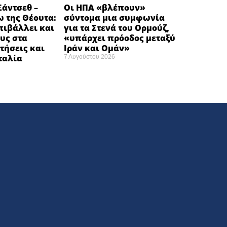
άντσεθ –
Οι ΗΠΑ «βλέπουν»
 της Θέουτα:
σύντομα μια συμφωνία
πιβάλλει και
για τα Στενά του Ορμούζ,
υς στα
«υπάρχει πρόοδος μεταξύ
τήσεις και
Ιράν και Ομάν»
Ιταλία
7 Αυγούστου 2026