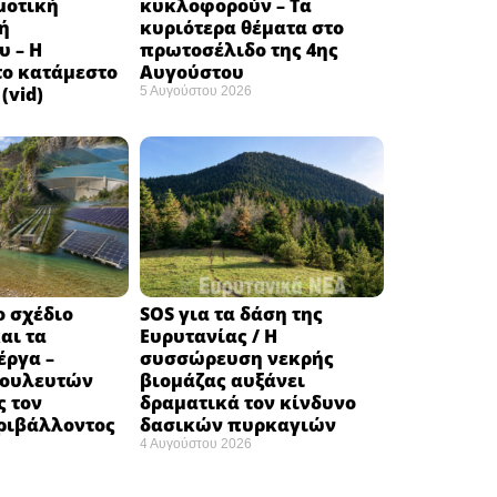
μοτική
κυκλοφορούν – Τα
ή
κυριότερα θέματα στο
υ – Η
πρωτοσέλιδο της 4ης
το κατάμεστο
Αυγούστου
(vid)
5 Αυγούστου 2026
ο σχέδιο
SOS για τα δάση της
αι τα
Ευρυτανίας / Η
έργα –
συσσώρευση νεκρής
βουλευτών
βιομάζας αυξάνει
ς τον
δραματικά τον κίνδυνο
ριβάλλοντος
δασικών πυρκαγιών
4 Αυγούστου 2026