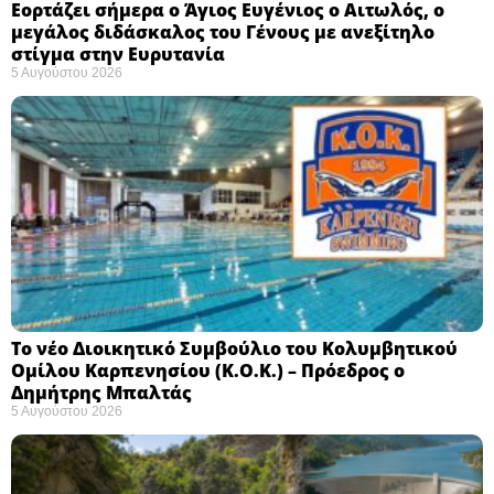
Εορτάζει σήμερα ο Άγιος Ευγένιος ο Αιτωλός, ο
μεγάλος διδάσκαλος του Γένους με ανεξίτηλο
στίγμα στην Ευρυτανία
5 Αυγούστου 2026
Το νέο Διοικητικό Συμβούλιο του Κολυμβητικού
Ομίλου Καρπενησίου (Κ.Ο.Κ.) – Πρόεδρος ο
Δημήτρης Μπαλτάς
5 Αυγούστου 2026