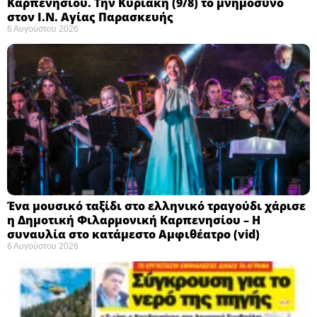
Καρπενησίου. Την Κυριακή (9/8) το μνημόσυνο
στον Ι.Ν. Αγίας Παρασκευής
6 Αυγούστου 2026
Ένα μουσικό ταξίδι στο ελληνικό τραγούδι χάρισε
η Δημοτική Φιλαρμονική Καρπενησίου – Η
συναυλία στο κατάμεστο Αμφιθέατρο (vid)
6 Αυγούστου 2026