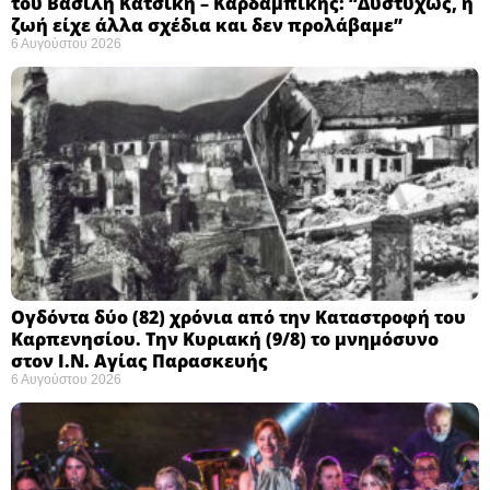
του Βασίλη Κατσίκη – Καρδαμπίκης: “Δυστυχώς, η
ζωή είχε άλλα σχέδια και δεν προλάβαμε”
6 Αυγούστου 2026
Ογδόντα δύο (82) χρόνια από την Καταστροφή του
Καρπενησίου. Την Κυριακή (9/8) το μνημόσυνο
στον Ι.Ν. Αγίας Παρασκευής
6 Αυγούστου 2026