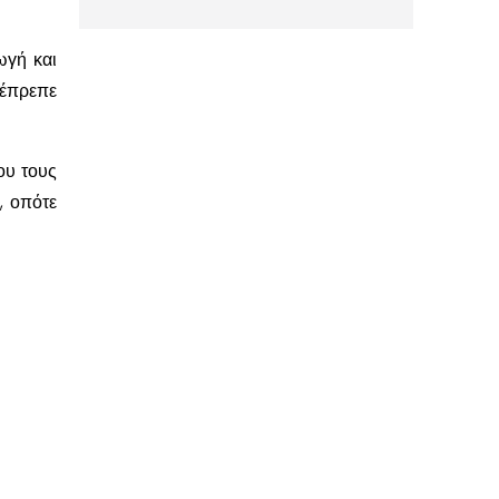
ωγή και
 έπρεπε
ου τους
, οπότε