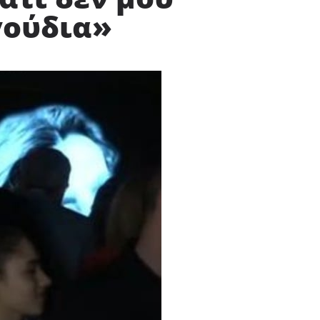
γούδια»