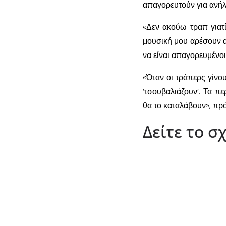
απαγορευτούν για ανήλ
«Δεν ακούω τραπ γιατ
μουσική μου αρέσουν αυ
να είναι απαγορευμένοι 
«Όταν οι τράπερς γίν
‘τσουβαλιάζουν’. Τα π
θα το καταλάβουν», πρ
Δείτε το 