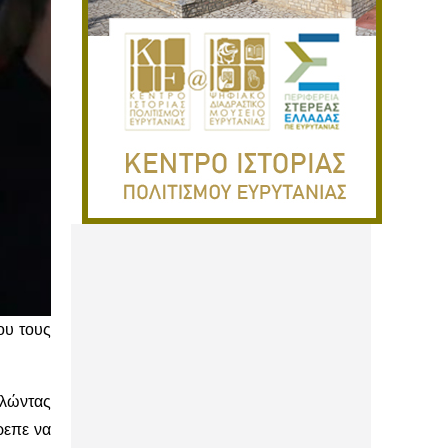
ου τους
λώντας
ρεπε να