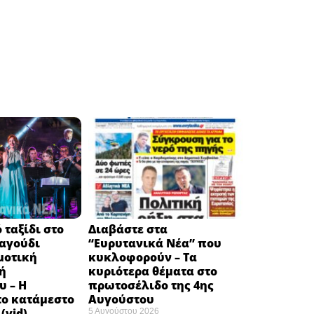
 ταξίδι στο
Διαβάστε στα
ραγούδι
“Ευρυτανικά Νέα” που
μοτική
κυκλοφορούν – Τα
ή
κυριότερα θέματα στο
υ – Η
πρωτοσέλιδο της 4ης
το κατάμεστο
Αυγούστου
(vid)
5 Αυγούστου 2026