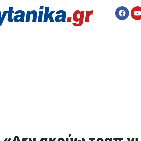
 «Δεν ακούω τραπ γι