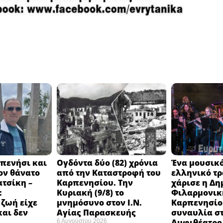
πενήσι και
Ογδόντα δύο (82) χρόνια
Ένα μουσικό
ον θάνατο
από την Καταστροφή του
ελληνικό τ
ατσίκη –
Καρπενησίου. Την
χάρισε η Δη
:
Κυριακή (9/8) το
Φιλαρμονικ
 ζωή είχε
μνημόσυνο στον Ι.Ν.
Καρπενησίο
και δεν
Αγίας Παρασκευής
συναυλία σ
Αμφιθέατρο 
6 Αυγούστου 2026