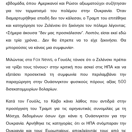
εβδομάδα, όπου Αμερικανοί και Ρώσοι αξιωματούχοι συζήτησαν
για τον τερματισμό του πολέμου στην Ουκρανία. Όταν
διαμαρτυρήθηκε επειδή δεν τον κάλεσαν, ο Τραμπ του επιτέθηκε
και κατηγόρησε τον Ζελένσκι ότι ξεκίνησε τον πόλεμο λέγοντας:
«Σήμερα άκουσα “δεν μας προσκάλεσαν”. Λοιπόν, είσαι εκεί εδώ
και τρία χρόνια… Δεν θα έπρεπε να το είχε ξεκινήσει. Θα
μπορούσες να κάνεις μια συμφωνία».
Μιλώντας στο Fox News, ο Γουόλς τόνισε ότι ο Ζελένσκι πρέπει
να «ρίξει τους τόνους» στην κριτική που ασκεί στις ΗΠΑ και να
εξετάσει προσεκτικά τη συμφωνία που περιλαμβάνει την
παραχώρηση στην Ουάσινγκτον φυσικούς πόρους αξίας 500
δισεκατομμυρίων δολαρίων.
Κατά τον Γουόλς, το Κίεβο κάνει λάθος που αντιδρά στην
προσέγγιση του Τραμπ για τις ειρηνευτικές συνομιλίες με τη
Μόσχα, δεδομένων όσων έχει κάνει η Ουάσινγκτον για την
Ουκρανία. Αρνήθηκε τις κατηγορίες ότι οι ΗΠΑ σνόμπαραν την
Ουκρανία και τους Ευρωπαίους, αποκλείοντάς τους από τις