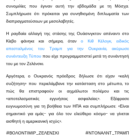
συνομιλίες που έγιναν αυτή την εβδομάδα με τη Μόσχα.
Συμπλήρωσε ότι πρόκειται για συνηθισμένη διπλωματία των
διαπραγματεύσεων με μεσολαβητές.
Η ραγδαία αλλαγή της στάσης της Ουάσινγκτον απέναντι στο
Κίεβο φάνηκε και σήμερα, όταν
ο Κιθ Κέλογκ, ειδικός
απεσταλμένος του Τραμπ για την Ουκρανία, ακύρωσε
συνέντευξη Τύπου
που είχε προγραμματιστεί μετά τη συνάντησή
του με τον Ζελένσκι.
Αργότερα, ο Ουκρανός πρόεδρος δήλωσε ότι είχαν «καλή
συζήτηση» που περιελάμβανε την κατάσταση στο μέτωπο, το
πώς θα επιστραφούν οι αιχμάλωτοι πολέμου και τις
«αποτελεσματικές εγγυήσεις ασφαλείας». Εξέφρασε
ευγνωμοσύνη για τη βοήθεια των ΗΠΑ και συμπλήρωσε: «Είναι
σημαντικό για εμάς- για όλο τον ελεύθερο κόσμο- να γίνεται
αισθητή η αμερικανική ισχύς».
#ΒΟΛΟΝΤΙΜΙΡ_ΖΕΛΕΝΣΚΙ #ΝΤΟΝΑΛΝΤ_ΤΡΑΜΠ