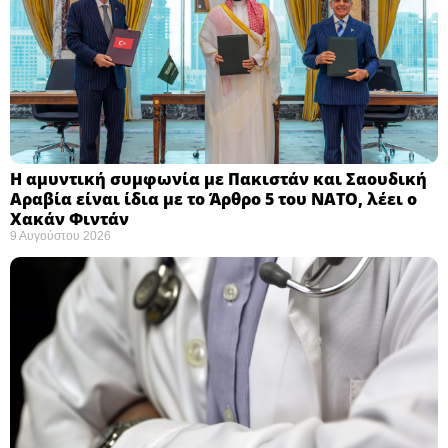
Η αμυντική συμφωνία με Πακιστάν και Σαουδική
Αραβία είναι ίδια με το Άρθρο 5 του ΝΑΤΟ, λέει ο
Χακάν Φιντάν ​
9 Αυγούστου 2026