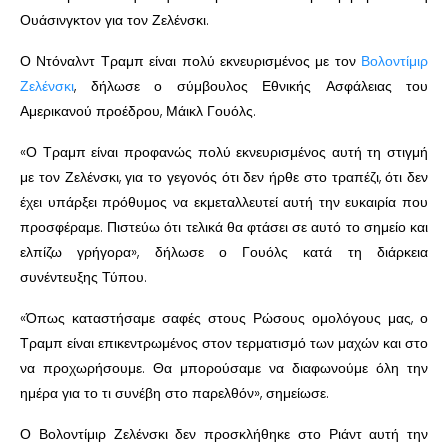
Ουάσινγκτον για τον Ζελένσκι.
Ο Ντόναλντ Τραμπ είναι πολύ εκνευρισμένος με τον
Βολοντίμιρ
Ζελένσκι
, δήλωσε ο σύμβουλος Εθνικής Ασφάλειας του
Αμερικανού προέδρου, Μάικλ Γουόλς.
«Ο Τραμπ είναι προφανώς πολύ εκνευρισμένος αυτή τη στιγμή
με τον Ζελένσκι, για το γεγονός ότι δεν ήρθε στο τραπέζι, ότι δεν
έχει υπάρξει πρόθυμος να εκμεταλλευτεί αυτή την ευκαιρία που
προσφέραμε. Πιστεύω ότι τελικά θα φτάσει σε αυτό το σημείο και
ελπίζω γρήγορα», δήλωσε ο Γουόλς κατά τη διάρκεια
συνέντευξης Τύπου.
«Όπως καταστήσαμε σαφές στους Ρώσους ομολόγους μας, ο
Τραμπ είναι επικεντρωμένος στον τερματισμό των μαχών και στο
να προχωρήσουμε. Θα μπορούσαμε να διαφωνούμε όλη την
ημέρα για το τι συνέβη στο παρελθόν», σημείωσε.
Ο Βολοντίμιρ Ζελένσκι δεν προσκλήθηκε στο Ριάντ αυτή την