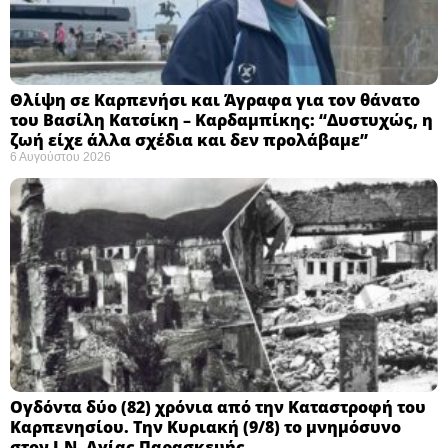
Θλίψη σε Καρπενήσι και Άγραφα για τον θάνατο
του Βασίλη Κατσίκη – Καρδαμπίκης: “Δυστυχώς, η
ζωή είχε άλλα σχέδια και δεν προλάβαμε”
6 Αυγούστου 2026
Ογδόντα δύο (82) χρόνια από την Καταστροφή του
Καρπενησίου. Την Κυριακή (9/8) το μνημόσυνο
στον Ι.Ν. Αγίας Παρασκευής