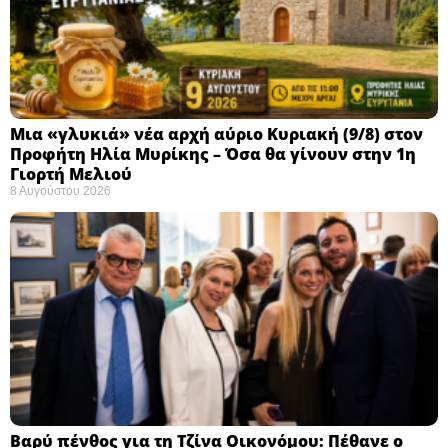
Μια «γλυκιά» νέα αρχή αύριο Κυριακή (9/8) στον
Προφήτη Ηλία Μυρίκης – Όσα θα γίνουν στην 1η
Γιορτή Μελιού
8 Αυγούστου 2026
Βαρύ πένθος για τη Τζίνα Οικονόμου: Πέθανε ο