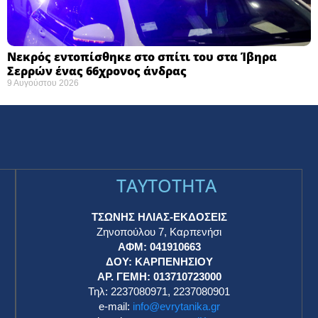
Νεκρός εντοπίσθηκε στο σπίτι του στα Ίβηρα
Σερρών ένας 66χρονος άνδρας
9 Αυγούστου 2026
TAYTOTHTA
ΤΣΩΝΗΣ ΗΛΙΑΣ-ΕΚΔΟΣΕΙΣ
Ζηνοπούλου 7, Καρπενήσι
ΑΦΜ: 041910663
η
ΔΟΥ: ΚΑΡΠΕΝΗΣΙΟΥ
ΑΡ. ΓΕΜΗ: 013710723000
Τηλ: 2237080971, 2237080901
e-mail:
info@evrytanika.gr