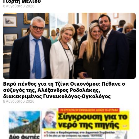
Γιορτή Μελιού
8 Αυγούστου 2026
Βαρύ πένθος για τη Τζίνα Οικονόμου: Πέθανε ο
σύζυγός της, Αλέξανδρος Ροδολάκης,
διακεκριμένος Γυναικολόγος-Ογκολόγος
8 Αυγούστου 2026