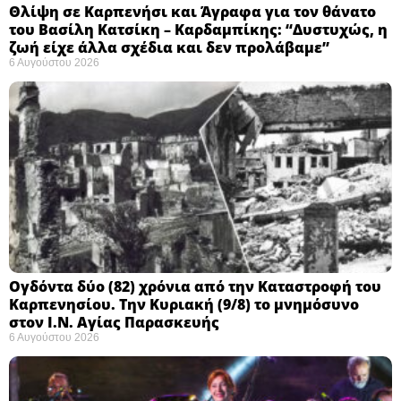
Θλίψη σε Καρπενήσι και Άγραφα για τον θάνατο
του Βασίλη Κατσίκη – Καρδαμπίκης: “Δυστυχώς, η
ζωή είχε άλλα σχέδια και δεν προλάβαμε”
6 Αυγούστου 2026
Ογδόντα δύο (82) χρόνια από την Καταστροφή του
Καρπενησίου. Την Κυριακή (9/8) το μνημόσυνο
στον Ι.Ν. Αγίας Παρασκευής
6 Αυγούστου 2026