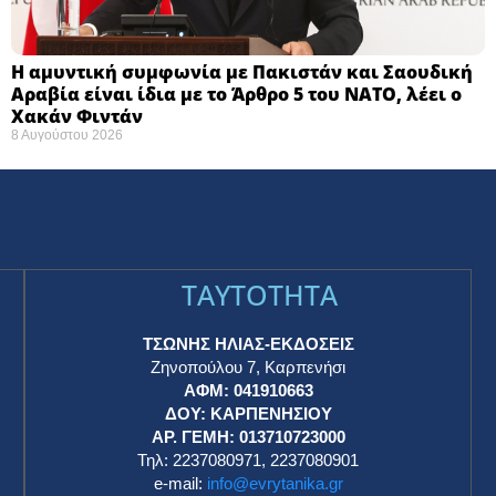
Η αμυντική συμφωνία με Πακιστάν και Σαουδική
Αραβία είναι ίδια με το Άρθρο 5 του ΝΑΤΟ, λέει ο
Χακάν Φιντάν
8 Αυγούστου 2026
TAYTOTHTA
ΤΣΩΝΗΣ ΗΛΙΑΣ-ΕΚΔΟΣΕΙΣ
Ζηνοπούλου 7, Καρπενήσι
ΑΦΜ: 041910663
η
ΔΟΥ: ΚΑΡΠΕΝΗΣΙΟΥ
ΑΡ. ΓΕΜΗ: 013710723000
Τηλ: 2237080971, 2237080901
e-mail:
info@evrytanika.gr