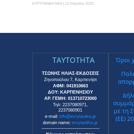
ΕΥΡΥΤΑΝΙΚΑ ΝΕΑ
12 Απριλίου 2025
TAYTOTHTA
Όροι 
Πολι
ΤΣΩΝΗΣ ΗΛΙΑΣ-ΕΚΔΟΣΕΙΣ
Ζηνοπούλου 7, Καρπενήσι
απορ
ΑΦΜ: 041910663
ΔΟΥ: ΚΑΡΠΕΝΗΣΙΟΥ
Δήλ
ΑΡ. ΓΕΜΗ: 013710723000
συμμό
Τηλ: 2237080971,
με τη 
2237080901
e-mail:
info@evrytanika.gr
(ΕΕ) 2
domain name:
evrytaniKa.gr