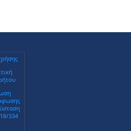
χρήσης
τική
ρήτου
ωση
ρφωσης
Σύσταση
018/334