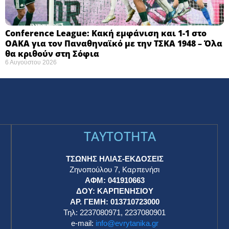
Conference League: Κακή εμφάνιση και 1-1 στο
ΟΑΚΑ για τον Παναθηναϊκό με την ΤΣΚΑ 1948 – Όλα
θα κριθούν στη Σόφια ​
6 Αυγούστου 2026
TAYTOTHTA
ΤΣΩΝΗΣ ΗΛΙΑΣ-ΕΚΔΟΣΕΙΣ
Ζηνοπούλου 7, Καρπενήσι
ΑΦΜ: 041910663
η
ΔΟΥ: ΚΑΡΠΕΝΗΣΙΟΥ
ΑΡ. ΓΕΜΗ: 013710723000
Τηλ: 2237080971, 2237080901
e-mail:
info@evrytanika.gr