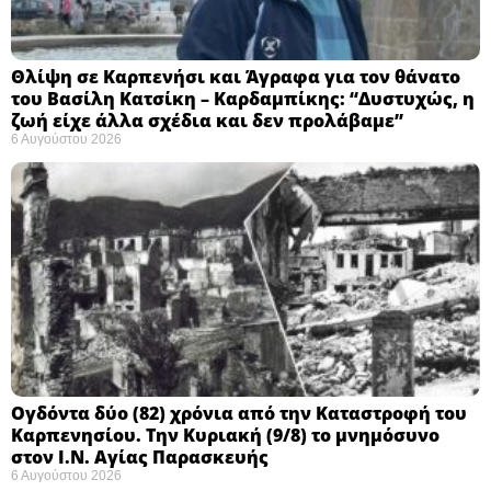
Θλίψη σε Καρπενήσι και Άγραφα για τον θάνατο
του Βασίλη Κατσίκη – Καρδαμπίκης: “Δυστυχώς, η
ζωή είχε άλλα σχέδια και δεν προλάβαμε”
6 Αυγούστου 2026
Ογδόντα δύο (82) χρόνια από την Καταστροφή του
Καρπενησίου. Την Κυριακή (9/8) το μνημόσυνο
στον Ι.Ν. Αγίας Παρασκευής
6 Αυγούστου 2026