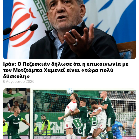
Ιράν: Ο Πεζεσκιάν δήλωσε ότι η επικοινωνία με
τον Μοτζτάμπα Χαμενεΐ είναι «τώρα πολύ
δύσκολη» ​
6 Αυγούστου 2026