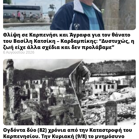
Θλίψη σε Καρπενήσι και Άγραφα για τον θάνατο
του Βασίλη Κατσίκη – Καρδαμπίκης: “Δυστυχώς, η
ζωή είχε άλλα σχέδια και δεν προλάβαμε”
6 Αυγούστου 2026
Ογδόντα δύο (82) χρόνια από την Καταστροφή του
Καρπενησίου. Την Κυριακή (9/8) το μνημόσυνο