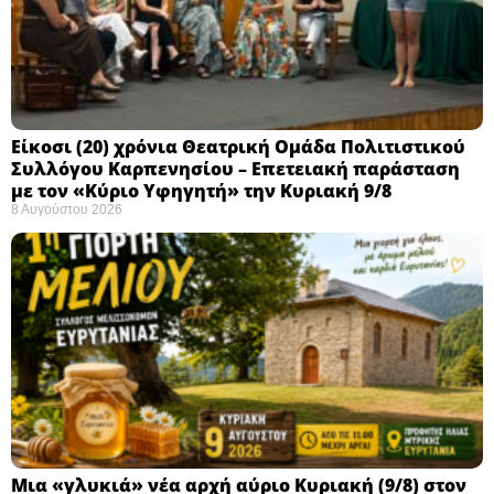
Eίκοσι (20) χρόνια Θεατρική Ομάδα Πολιτιστικού
Συλλόγου Καρπενησίου – Επετειακή παράσταση
με τον «Κύριο Υφηγητή» την Κυριακή 9/8
8 Αυγούστου 2026
Μια «γλυκιά» νέα αρχή αύριο Κυριακή (9/8) στον