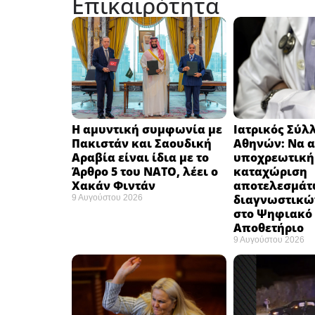
Επικαιρότητα
Η αμυντική συμφωνία με
Ιατρικός Σύλ
Πακιστάν και Σαουδική
Αθηνών: Να α
Αραβία είναι ίδια με το
υποχρεωτική
Άρθρο 5 του ΝΑΤΟ, λέει ο
καταχώριση
Χακάν Φιντάν ​
αποτελεσμάτ
διαγνωστικώ
9 Αυγούστου 2026
στο Ψηφιακό
Αποθετήριο ​
9 Αυγούστου 2026