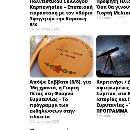
Πολιτιστικού Συλλόγου
Προφήτη Ηλία
Καρπενησίου – Επετειακή
Όσα θα γίνου
παράσταση με τον «Κύριο
Γιορτή Μελιο
Υφηγητή» την Κυριακή
8 Αυγούστου 2026
9/8
8 Αυγούστου 2026
Απόψε Σάββατο (8/8), για
Καρπενήσι / 
16η χρονιά, η Γιορτή
αφιερωμένες
Πίτας στη Φουρνά
Σύμπαν, στο 
Ευρυτανίας – Το
Ιστορίας και
πρόγραμμα των
Ευρυτανίας –
εκδηλώσεων στην
ΠΡΟΓΡΑΜΜΑ
πλατεία
7 Αυγούστου 2026
8 Αυγούστου 2026