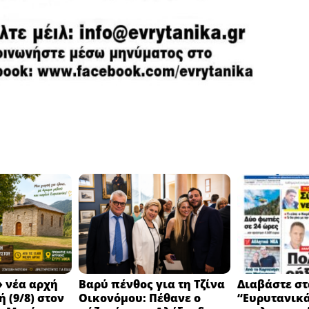
 νέα αρχή
Βαρύ πένθος για τη Τζίνα
Διαβάστε στ
 (9/8) στον
Οικονόμου: Πέθανε ο
“Ευρυτανικ