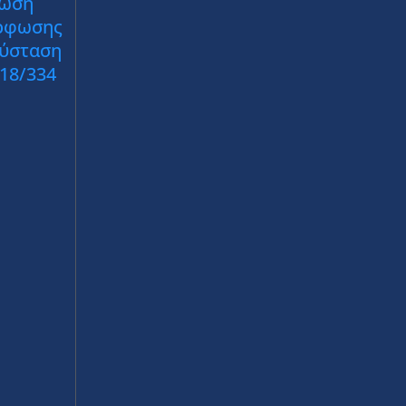
ωση
ρφωσης
Σύσταση
018/334