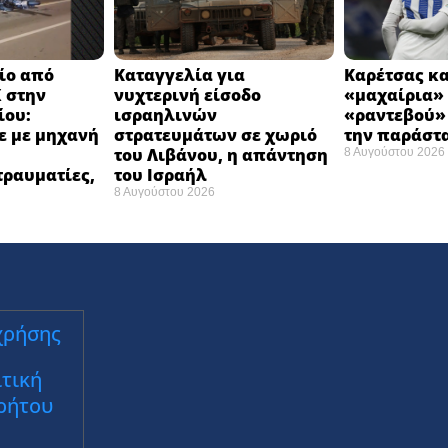
ίο από
Καταγγελία για
Καρέτσας κα
 στην
νυχτερινή είσοδο
«μαχαίρια» 
ίου:
ισραηλινών
«ραντεβού»
ε με μηχανή
στρατευμάτων σε χωριό
την παράστ
του Λιβάνου, η απάντηση
8 Αυγούστου 2026
τραυματίες,
του Ισραήλ
8 Αυγούστου 2026
χρήσης
τική
ρήτου