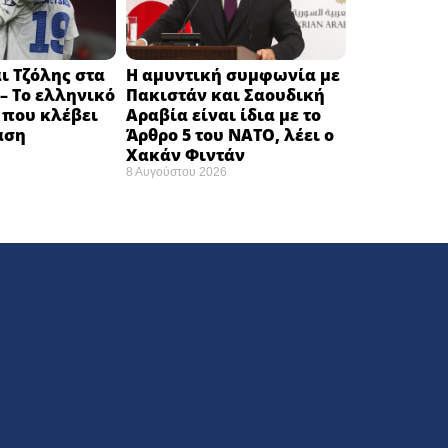
ι Τζόλης στα
Η αμυντική συμφωνία με
– Το ελληνικό
Πακιστάν και Σαουδική
 που κλέβει
Αραβία είναι ίδια με το
αση
Άρθρο 5 του ΝΑΤΟ, λέει ο
Χακάν Φιντάν
8 Αυγούστου 2026