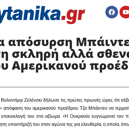
ια απόσυρση Μπάιντε
τη σκληρή αλλά σθεν
υ Αμερικανού προέ
ολοντίμιρ Ζελένσκι δήλωσε τις πρώτες πρωινές ώρες ότι σέβε
» απόφαση του αμερικανού προέδρου Τζο Μπάιντεν να τερματί
ην επανεκλογή του στο αξίωμα. «Η Ουκρανία ευγνωμονεί τον 
ητη υποστήριξή του στον αγώνα της για ελευθερία, η οποία, όπω