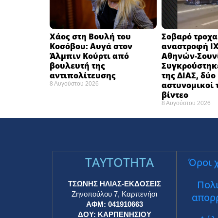
Χάος στη Βουλή του
Σοβαρό τροχα
Κοσόβου: Αυγά στον
αναστροφή ΙΧ
Άλμπιν Κούρτι από
Αθηνών-Σουν
βουλευτή της
Συγκρούστηκ
αντιπολίτευσης
της ΔΙΑΣ, δύο
αστυνομικοί 
8 Αυγούστου 2026
βίντεο
8 Αυγούστου 2026
TAYTOTHTA
Όροι 
Πολι
ΤΣΩΝΗΣ ΗΛΙΑΣ-ΕΚΔΟΣΕΙΣ
Ζηνοπούλου 7, Καρπενήσι
απορ
ΑΦΜ: 041910663
ΔΟΥ: ΚΑΡΠΕΝΗΣΙΟΥ