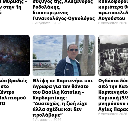
 Μυρίκης –
σύζυγός της, Αλέξανδρος
κυκλοφορού
ν στην 1η
Ροδολάκης,
κυριότερα θ
ύ
διακεκριμένος
πρωτοσέλιδο
Γυναικολόγος-Ογκολόγος
Αυγούστου
8 Αυγούστου 2026
8 Αυγούστου 2026
Δύο βραδιές
Θλίψη σε Καρπενήσι και
Ογδόντα δύο
 στο
Άγραφα για τον θάνατο
από την Κα
Κέντρο
του Βασίλη Κατσίκη –
Καρπενησίο
 Πολιτισμού
Καρδαμπίκης:
Κυριακή (9/8
 ΤΟ
“Δυστυχώς, η ζωή είχε
μνημόσυνο σ
άλλα σχέδια και δεν
Αγίας Παρα
προλάβαμε”
6 Αυγούστου 2026
6 Αυγούστου 2026