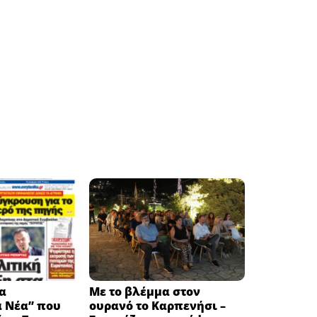
α
Με το βλέμμα στον
ά Νέα” που
ουρανό το Καρπενήσι –