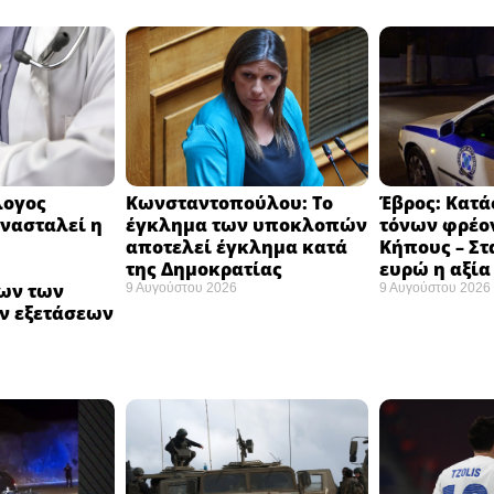
λογος
Κωνσταντοπούλου: Το
Έβρος: Κατά
νασταλεί η
έγκλημα των υποκλοπών
τόνων φρέο
αποτελεί έγκλημα κατά
Κήπους – Στα
της Δημοκρατίας ​
ευρώ η αξία 
ων των
9 Αυγούστου 2026
9 Αυγούστου 2026
ν εξετάσεων