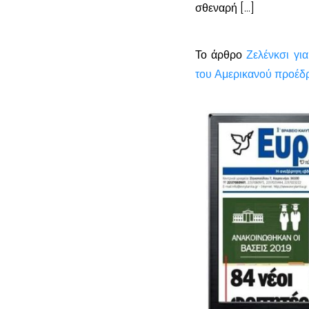
σθεναρή […]
Το άρθρο
Ζελένκσι γι
του Αμερικανού προέδ