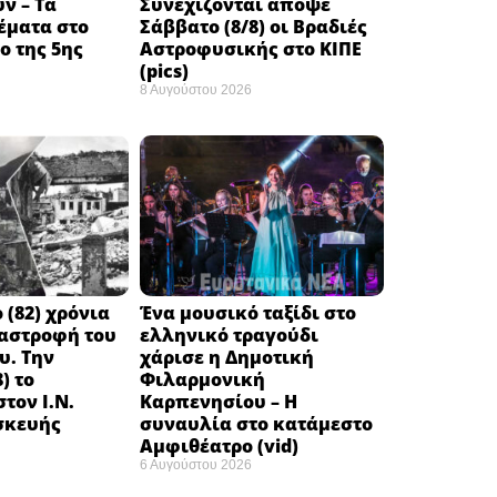
ν – Τα
Συνεχίζονται απόψε
έματα στο
Σάββατο (8/8) οι Βραδιές
 της 5ης
Αστροφυσικής στο ΚΙΠΕ
(pics)
8 Αυγούστου 2026
 (82) χρόνια
Ένα μουσικό ταξίδι στο
ταστροφή του
ελληνικό τραγούδι
υ. Την
χάρισε η Δημοτική
) το
Φιλαρμονική
τον Ι.Ν.
Καρπενησίου – Η
σκευής
συναυλία στο κατάμεστο
Αμφιθέατρο (vid)
6 Αυγούστου 2026