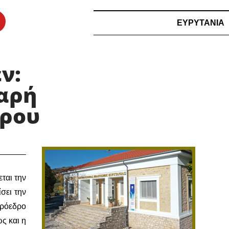
ΕΥΡΥΤΑΝΙΑ
ν:
αρή
δρου
ται την
σει την
πρόεδρο
ς και η