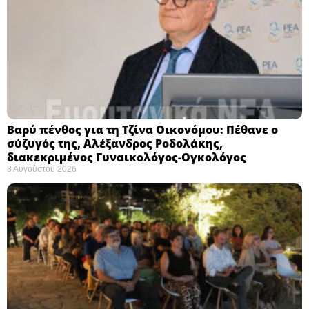
Βαρύ πένθος για τη Τζίνα Οικονόμου: Πέθανε ο
σύζυγός της, Αλέξανδρος Ροδολάκης,
διακεκριμένος Γυναικολόγος-Ογκολόγος
8 Αυγούστου 2026