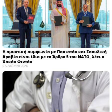
Η αμυντική συμφωνία με Πακιστάν και Σαουδική
Αραβία είναι ίδια με το Άρθρο 5 του ΝΑΤΟ, λέει ο
Χακάν Φιντάν ​
9 Αυγούστου 2026