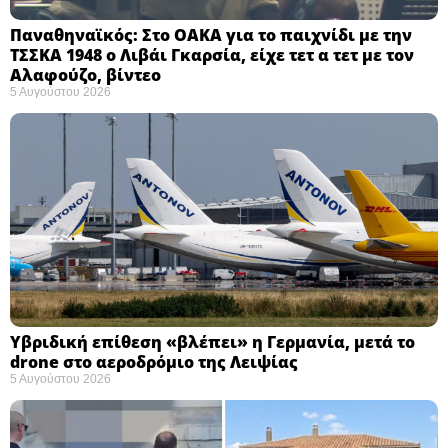
Παναθηναϊκός: Στο ΟΑΚΑ για το παιχνίδι με την
ΤΣΣΚΑ 1948 ο Λιβάι Γκαρσία, είχε τετ α τετ με τον
Αλαφούζο, βίντεο
5 Αυγούστου 2026
Υβριδική επίθεση «βλέπει» η Γερμανία, μετά το
drone στο αεροδρόμιο της Λειψίας
5 Αυγούστου 2026