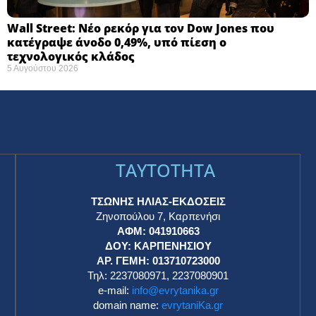
Wall Street: Νέο ρεκόρ για τον Dow Jones που
κατέγραψε άνοδο 0,49%, υπό πίεση ο
τεχνολογικός κλάδος
5 Αυγούστου 2026
TAYTOTHTA
ΤΣΩΝΗΣ ΗΛΙΑΣ-ΕΚΔΟΣΕΙΣ
Ζηνοπούλου 7, Καρπενήσι
ΑΦΜ: 041910663
η
ΔΟΥ: ΚΑΡΠΕΝΗΣΙΟΥ
ΑΡ. ΓΕΜΗ: 013710723000
Τηλ: 2237080971, 2237080901
e-mail:
info@evrytanika.gr
domain name:
evrytaniKa.gr