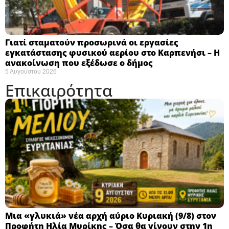
Γιατί σταματούν προσωρινά οι εργασίες
εγκατάστασης φυσικού αερίου στο Καρπενήσι – Η
ανακοίνωση που εξέδωσε ο δήμος
5 Αυγούστου 2026
Επικαιρότητα
Μια «γλυκιά» νέα αρχή αύριο Κυριακή (9/8) στον
Προφήτη Ηλία Μυρίκης – Όσα θα γίνουν στην 1η