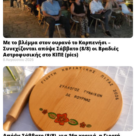
Με το βλέμμα στον ουρανό το Καρπενήσι –
Συνεχίζονται απόψε Σάββατο (8/8) οι Βραδιές
Αστροφυσικής στο ΚΙΠΕ (pics)
8 Αυγούστου 2026
Απόψε Σάββατο (8/8), για 16η χρονιά, η Γιορτή