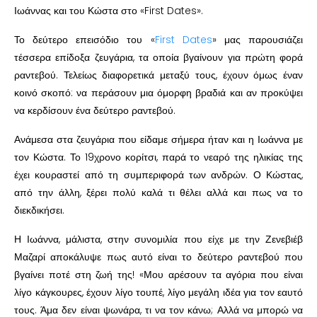
Ιωάννας και του Κώστα στο «First Dates».
Το δεύτερο επεισόδιο του «
First Dates
» μας παρουσιάζει
τέσσερα επίδοξα ζευγάρια, τα οποία βγαίνουν για πρώτη φορά
ραντεβού. Τελείως διαφορετικά μεταξύ τους, έχουν όμως έναν
κοινό σκοπό: να περάσουν μια όμορφη βραδιά και αν προκύψει
να κερδίσουν ένα δεύτερο ραντεβού.
Ανάμεσα στα ζευγάρια που είδαμε σήμερα ήταν και η Ιωάννα με
τον Κώστα. Το 19χρονο κορίτσι, παρά το νεαρό της ηλικίας της
έχει κουραστεί από τη συμπεριφορά των ανδρών. Ο Κώστας,
από την άλλη, ξέρει πολύ καλά τι θέλει αλλά και πως να το
διεκδικήσει.
Η Ιωάννα, μάλιστα, στην συνομιλία που είχε με την Ζενεβιέβ
Μαζαρί αποκάλυψε πως αυτό είναι το δεύτερο ραντεβού που
βγαίνει ποτέ στη ζωή της! «Μου αρέσουν τα αγόρια που είναι
λίγο κάγκουρες, έχουν λίγο τουπέ, λίγο μεγάλη ιδέα για τον εαυτό
τους. Άμα δεν είναι ψωνάρα, τι να τον κάνω; Αλλά να μπορώ να