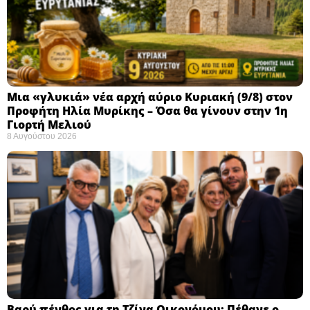
Μια «γλυκιά» νέα αρχή αύριο Κυριακή (9/8) στον
Προφήτη Ηλία Μυρίκης – Όσα θα γίνουν στην 1η
Γιορτή Μελιού
8 Αυγούστου 2026
Βαρύ πένθος για τη Τζίνα Οικονόμου: Πέθανε ο