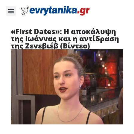
«First Dates»: Η αποκάλυψη
της Ιωάννας και η αντίδραση
της Ζενεβιέβ (Βίντεο)