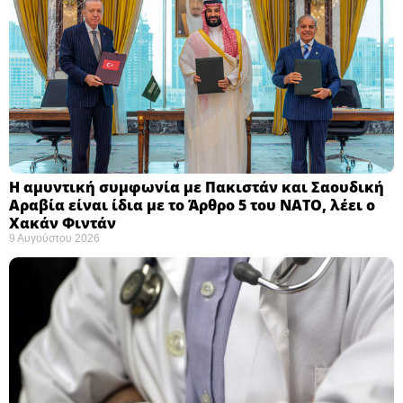
Η αμυντική συμφωνία με Πακιστάν και Σαουδική
Αραβία είναι ίδια με το Άρθρο 5 του ΝΑΤΟ, λέει ο
Χακάν Φιντάν ​
9 Αυγούστου 2026