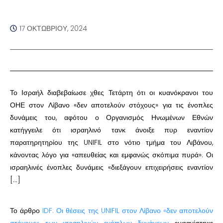
17 ΟΚΤΩΒΡΊΟΥ, 2024
Το Ισραήλ διαβεβαίωσε χθες Τετάρτη ότι οι κυανόκρανοι του
ΟΗΕ στον Λίβανο «δεν αποτελούν στόχους» για τις ένοπλες
δυνάμεις του, αφότου ο Οργανισμός Ηνωμένων Εθνών
κατήγγειλε ότι ισραηλινό τανκ άνοιξε πυρ εναντίον
παρατηρητηρίου της UNIFIL στο νότιο τμήμα του Λιβάνου,
κάνοντας λόγο για «απευθείας και εμφανώς σκόπιμα πυρά». Οι
ισραηλινές ένοπλες δυνάμεις «διεξάγουν επιχειρήσεις εναντίον
[…]
Το άρθρο
IDF: Οι θέσεις της UNIFIL στον Λίβανο «δεν αποτελούν
στόχους» των ισραηλινών ενόπλων δυνάμεων
εμφανίστηκε