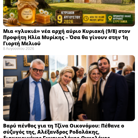
Μια «γλυκιά» νέα αρχή αύριο Κυριακή (9/8) στον
Προφήτη Ηλία Μυρίκης – Όσα θα γίνουν στην 1η
Γιορτή Μελιού
8 Αυγούστου 2026
Βαρύ πένθος για τη Τζίνα Οικονόμου: Πέθανε ο
σύζυγός της, Αλέξανδρος Ροδολάκης,
διακεκριμένος Γυναικολόγος-Ογκολόγος