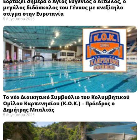
Εορτάζει σήμερα ο Άγιος Ευγένιος ο Αιτωλός, ο
μεγάλος διδάσκαλος του Γένους με ανεξίτηλο
στίγμα στην Ευρυτανία
5 Αυγούστου 2026
Το νέο Διοικητικό Συμβούλιο του Κολυμβητικού
Ομίλου Καρπενησίου (Κ.Ο.Κ.) – Πρόεδρος ο
Δημήτρης Μπαλτάς
5 Αυγούστου 2026