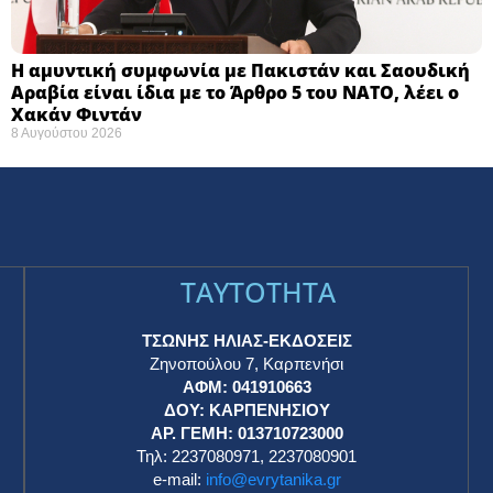
Η αμυντική συμφωνία με Πακιστάν και Σαουδική
Αραβία είναι ίδια με το Άρθρο 5 του ΝΑΤΟ, λέει ο
Χακάν Φιντάν
8 Αυγούστου 2026
TAYTOTHTA
ΤΣΩΝΗΣ ΗΛΙΑΣ-ΕΚΔΟΣΕΙΣ
Ζηνοπούλου 7, Καρπενήσι
ΑΦΜ: 041910663
η
ΔΟΥ: ΚΑΡΠΕΝΗΣΙΟΥ
ΑΡ. ΓΕΜΗ: 013710723000
Τηλ: 2237080971, 2237080901
e-mail:
info@evrytanika.gr