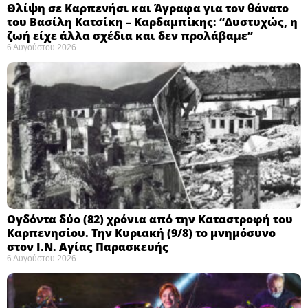
Θλίψη σε Καρπενήσι και Άγραφα για τον θάνατο
του Βασίλη Κατσίκη – Καρδαμπίκης: “Δυστυχώς, η
ζωή είχε άλλα σχέδια και δεν προλάβαμε”
6 Αυγούστου 2026
Ογδόντα δύο (82) χρόνια από την Καταστροφή του
Καρπενησίου. Την Κυριακή (9/8) το μνημόσυνο
στον Ι.Ν. Αγίας Παρασκευής
6 Αυγούστου 2026