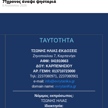
71χρονος άναψε ψησταριά
6 Αυγούστου 2026
TAYTOTHTA
ΤΣΩΝΗΣ ΗΛΙΑΣ-ΕΚΔΟΣΕΙΣ
Ζηνοπούλου 7, Καρπενήσι
ΑΦΜ: 041910663
η
ΔΟΥ: ΚΑΡΠΕΝΗΣΙΟΥ
ΑΡ. ΓΕΜΗ: 013710723000
Τηλ: 2237080971, 2237080901
e-mail:
info@evrytanika.gr
domain name:
evrytaniKa.gr
Νόμιμος εκπρόσωπος:
ΤΣΩΝΗΣ ΗΛΙΑΣ
Ιδιοκτησία: