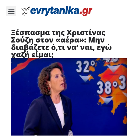
Ξέσπασμα της Χριστίνας
Σούζη στον «αέρα»: Μην
διαβάζετε ό,τι να’ ναι, εγώ
χαζή είμαι;