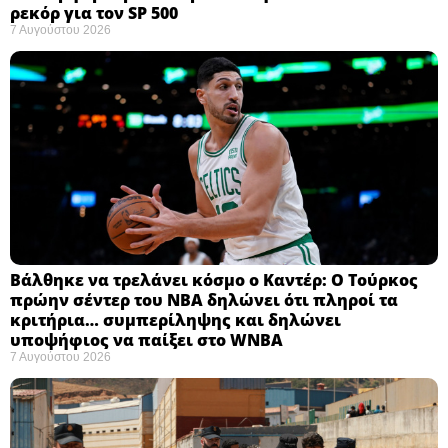
ρεκόρ για τον SP 500
7 Αυγούστου 2026
Βάλθηκε να τρελάνει κόσμο ο Καντέρ: Ο Τούρκος
πρώην σέντερ του NBA δηλώνει ότι πληροί τα
κριτήρια… συμπερίληψης και δηλώνει
υποψήφιος να παίξει στο WNBA
7 Αυγούστου 2026