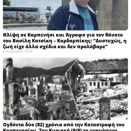
Θλίψη σε Καρπενήσι και Άγραφα για τον θάνατο
του Βασίλη Κατσίκη – Καρδαμπίκης: “Δυστυχώς, η
ζωή είχε άλλα σχέδια και δεν προλάβαμε”
6 Αυγούστου 2026
Ογδόντα δύο (82) χρόνια από την Καταστροφή του
Καρπενησίου. Την Κυριακή (9/8) το μνημόσυνο