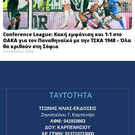
Conference League: Κακή εμφάνιση και 1-1 στο
ΟΑΚΑ για τον Παναθηναϊκό με την ΤΣΚΑ 1948 – Όλα
θα κριθούν στη Σόφια ​
6 Αυγούστου 2026
TAYTOTHTA
ΤΣΩΝΗΣ ΗΛΙΑΣ-ΕΚΔΟΣΕΙΣ
Ζηνοπούλου 7, Καρπενήσι
ΑΦΜ: 041910663
η
ΔΟΥ: ΚΑΡΠΕΝΗΣΙΟΥ
ΑΡ. ΓΕΜΗ: 013710723000