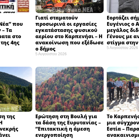
Γιατί σταματούν
Εορτάζει σή
Νέα” που
προσωρινά οι εργασίες
Ευγένιος ο 
 – Τα
εγκατάστασης φυσικού
μεγάλος δι
ματα στο
αερίου στο Καρπενήσι – Η
Γένους με α
της 4ης
ανακοίνωση που εξέδωσε
στίγμα στην
ο δήμος
5 Αυγούστου 2026
5 Αυγούστου 2026
ση της
Ερώτηση στη Βουλή για
Το Καρπενή
Η
τα δάση της Ευρυτανίας –
μια σύγχρον
νεκρής
“Eπιτακτική η άμεση
Εστία – Παρ
άνει
ενεργοποίηση
ανακαινισμ