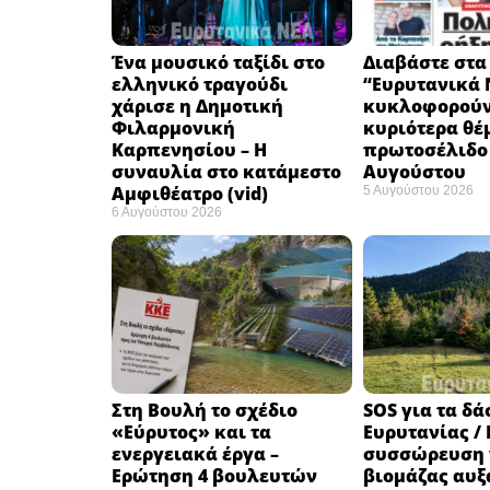
Ένα μουσικό ταξίδι στο
Διαβάστε στα
ελληνικό τραγούδι
“Ευρυτανικά 
χάρισε η Δημοτική
κυκλοφορούν
Φιλαρμονική
κυριότερα θέ
Καρπενησίου – Η
πρωτοσέλιδο 
συναυλία στο κατάμεστο
Αυγούστου
Αμφιθέατρο (vid)
5 Αυγούστου 2026
6 Αυγούστου 2026
Στη Βουλή το σχέδιο
SOS για τα δά
«Εύρυτος» και τα
Ευρυτανίας / 
ενεργειακά έργα –
συσσώρευση 
Ερώτηση 4 βουλευτών
βιομάζας αυξ