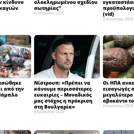
ν κίνδυνο
ολοκληρωμένου σχεδίου
εγκαταστάσ
καγιών
σωτηρίας”
προϋπολογι
(vid)
4 Αυγούστου 2026
3 Αυγούστου 2026
ιασώθηκε
Νίστρουπ: «Πρέπει να
Οι ΗΠΑ ανασ
ι από την
κάνουμε περισσότερες
εισαγωγές 
 Πάμπλο
ευκαιρίες – Μοναδικός
μεγαλύτερο
μας στόχος η πρόκριση
αβοκάντο το
στη Βουλγαρία» ​
6 Αυγούστου 2026
6 Αυγούστου 2026