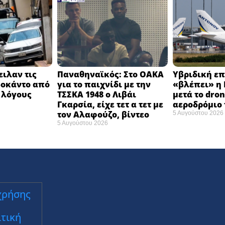
ειλαν τις
Παναθηναϊκός: Στο ΟΑΚΑ
Υβριδική ε
βοκάντο από
για το παιχνίδι με την
«βλέπει» η 
α λόγους
ΤΣΣΚΑ 1948 ο Λιβάι
μετά το dron
Γκαρσία, είχε τετ α τετ με
αεροδρόμιο 
τον Αλαφούζο, βίντεο
5 Αυγούστου 2026
5 Αυγούστου 2026
χρήσης
τική