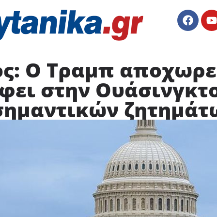
ς: Ο Τραμπ αποχωρε
φει στην Ουάσινγκτο
σημαντικών ζητημάτ