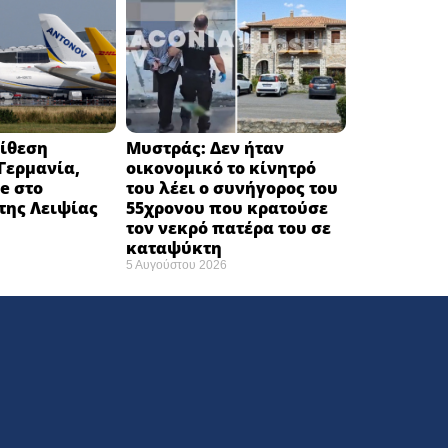
πίθεση
Μυστράς: Δεν ήταν
Γερμανία,
οικονομικό το κίνητρό
e στο
του λέει ο συνήγορος του
της Λειψίας
55χρονου που κρατούσε
τον νεκρό πατέρα του σε
καταψύκτη
5 Αυγούστου 2026