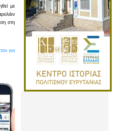
ηθεί με
αρολάιν
αση στη
τον για