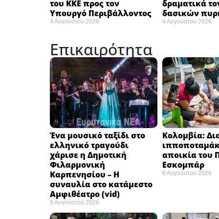
του ΚΚΕ προς τον
δραματικά το
Υπουργό Περιβάλλοντος
δασικών πυρ
4 Αυγούστου 2026
4 Αυγούστου 2026
Επικαιρότητα
Ένα μουσικό ταξίδι στο
Κολομβία: Δ
ελληνικό τραγούδι
ιπποποταμάκ
χάρισε η Δημοτική
αποικία του
Φιλαρμονική
Εσκομπάρ ​
Καρπενησίου – Η
6 Αυγούστου 2026
συναυλία στο κατάμεστο
Αμφιθέατρο (vid)
6 Αυγούστου 2026