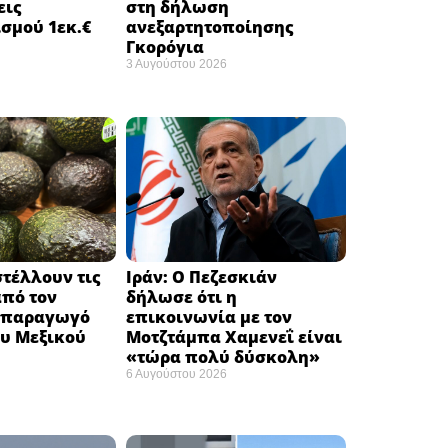
εις
στη δήλωση
σμού 1εκ.€
ανεξαρτητοποίησης
Γκορόγια
3 Αυγούστου 2026
τέλλουν τις
Ιράν: Ο Πεζεσκιάν
από τον
δήλωσε ότι η
 παραγωγό
επικοινωνία με τον
υ Μεξικού ​
Μοτζτάμπα Χαμενεΐ είναι
«τώρα πολύ δύσκολη» ​
6 Αυγούστου 2026