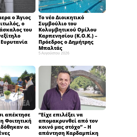
μερα ο Άγιος
Το νέο Διοικητικό
Αιτωλός, ο
Συμβούλιο του
δάσκαλος του
Κολυμβητικού Ομίλου
νεξίτηλο
Καρπενησίου (Κ.Ο.Κ.) –
 Ευρυτανία
Πρόεδρος ο Δημήτρης
Μπαλτάς
5 Αυγούστου 2026
σι απέκτησε
“Είχε επιλέξει να
η Φοιτητική
απομακρυνθεί από τον
αδόθηκαν οι
κοινό μας στόχο” – Η
ένες
απάντηση Καρδαμπίκη