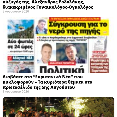
σύζυγός της, Αλέξανδρος Ροδολάκης,
διακεκριμένος Γυναικολόγος-Ογκολόγος
8 Αυγούστου 2026
Διαβάστε στα “Ευρυτανικά Νέα” που
κυκλοφορούν – Τα κυριότερα θέματα στο
πρωτοσέλιδο της 5ης Αυγούστου
8 Αυγούστου 2026