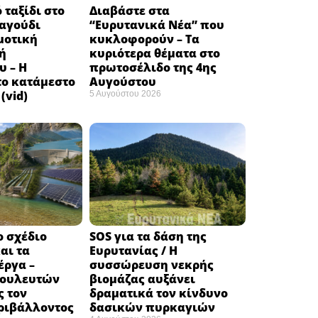
 ταξίδι στο
Διαβάστε στα
ραγούδι
“Ευρυτανικά Νέα” που
μοτική
κυκλοφορούν – Τα
ή
κυριότερα θέματα στο
υ – Η
πρωτοσέλιδο της 4ης
το κατάμεστο
Αυγούστου
(vid)
5 Αυγούστου 2026
ο σχέδιο
SOS για τα δάση της
αι τα
Ευρυτανίας / Η
έργα –
συσσώρευση νεκρής
βουλευτών
βιομάζας αυξάνει
ς τον
δραματικά τον κίνδυνο
ριβάλλοντος
δασικών πυρκαγιών