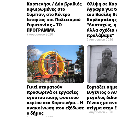
Καρπενήσι / Δύο βραδιές
Θλίψη σε Καρ
αφιερωμένες στο
Άγραφα για τ
Σύμπαν, στο Κέντρο
του Βασίλη Κ
Ιστορίας και Πολιτισμού
Καρδαμπίκης
Ευρυτανίας – ΤΟ
“Δυστυχώς, η
ΠΡΟΓΡΑΜΜΑ
άλλα σχέδια 
προλάβαμε”
7 Αυγούστου 2026
6 Αυγούστου 2026
Γιατί σταματούν
Εορτάζει σήμε
προσωρινά οι εργασίες
Ευγένιος ο Αι
εγκατάστασης φυσικού
μεγάλος διδά
αερίου στο Καρπενήσι – Η
Γένους με αν
ανακοίνωση που εξέδωσε
στίγμα στην 
ο δήμος
5 Αυγούστου 2026