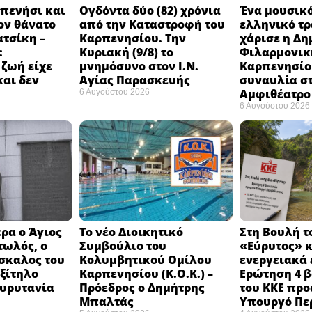
πενήσι και
Ογδόντα δύο (82) χρόνια
Ένα μουσικό
ον θάνατο
από την Καταστροφή του
ελληνικό τ
ατσίκη –
Καρπενησίου. Την
χάρισε η Δη
:
Κυριακή (9/8) το
Φιλαρμονικ
 ζωή είχε
μνημόσυνο στον Ι.Ν.
Καρπενησίο
και δεν
Αγίας Παρασκευής
συναυλία σ
Αμφιθέατρο 
6 Αυγούστου 2026
6 Αυγούστου 2026
ρα ο Άγιος
Το νέο Διοικητικό
Στη Βουλή τ
τωλός, ο
Συμβούλιο του
«Εύρυτος» κ
σκαλος του
Κολυμβητικού Ομίλου
ενεργειακά 
εξίτηλο
Καρπενησίου (Κ.Ο.Κ.) –
Ερώτηση 4 
Ευρυτανία
Πρόεδρος ο Δημήτρης
του ΚΚΕ προ
Μπαλτάς
Υπουργό Πε