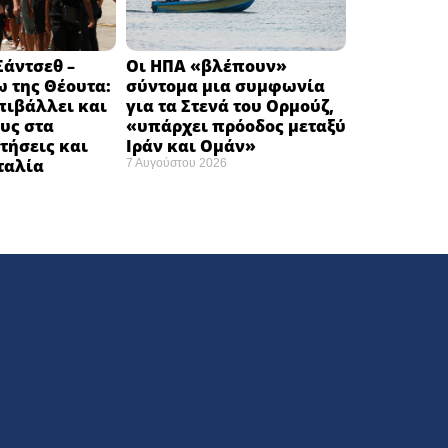
άντσεθ –
Οι ΗΠΑ «βλέπουν»
 της Θέουτα:
σύντομα μια συμφωνία
πιβάλλει και
για τα Στενά του Ορμούζ,
υς στα
«υπάρχει πρόοδος μεταξύ
τήσεις και
Ιράν και Ομάν»
Ιταλία
7 Αυγούστου 2026