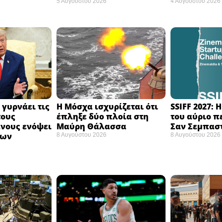
5 Αυγούστου 2026
4 Αυγούστου 2026
 γυρνάει τις
Η Μόσχα ισχυρίζεται ότι
SSIFF 2027: 
τους
έπληξε δύο πλοία στη
του αύριο π
νους ενόψει
Μαύρη Θάλασσα ​
Σαν Σεμπαστ
σων
8 Αυγούστου 2026
8 Αυγούστου 2026