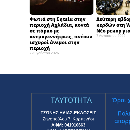
Φωτιά στη Σητεία στην
Δεύτερη εβδ
περιοχή Αχλάδια, κοντά
κερδών στη Wa
σε πάρκο με
Νέο ρεκόρ για
ανεμογεννήτριες, πνέουν
7 Αυγούστου 2026
ισχυροί άνεμοι στην
περιοχή
7 Αυγούστου 2026
TAYTOTHTA
Όροι 
Πολι
ΤΣΩΝΗΣ ΗΛΙΑΣ-ΕΚΔΟΣΕΙΣ
Ζηνοπούλου 7, Καρπενήσι
απορ
ΑΦΜ: 041910663