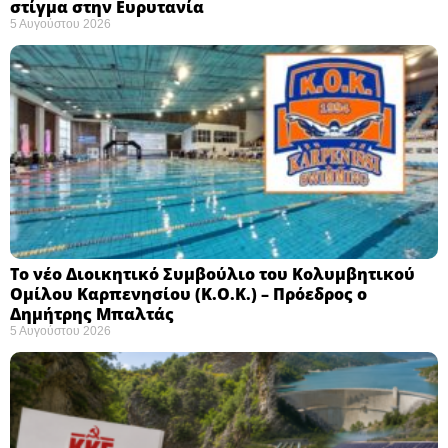
στίγμα στην Ευρυτανία
5 Αυγούστου 2026
Το νέο Διοικητικό Συμβούλιο του Κολυμβητικού
Ομίλου Καρπενησίου (Κ.Ο.Κ.) – Πρόεδρος ο
Δημήτρης Μπαλτάς
5 Αυγούστου 2026