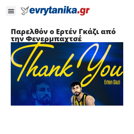
Παρελθόν ο Ερτέν Γκάζι από
την Φενερμπαχτσέ