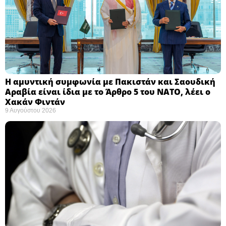
Η αμυντική συμφωνία με Πακιστάν και Σαουδική
Αραβία είναι ίδια με το Άρθρο 5 του ΝΑΤΟ, λέει ο
Χακάν Φιντάν ​
9 Αυγούστου 2026