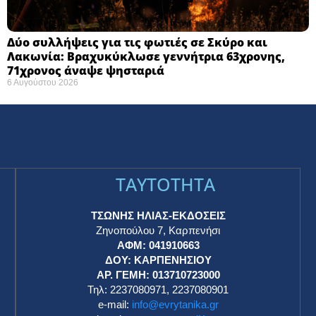
Δύο συλλήψεις για τις φωτιές σε Σκύρο και
Λακωνία: Βραχυκύκλωσε γεννήτρια 63χρονης,
71χρονος άναψε ψησταριά
6 Αυγούστου 2026
TAYTOTHTA
ΤΣΩΝΗΣ ΗΛΙΑΣ-ΕΚΔΟΣΕΙΣ
Ζηνοπούλου 7, Καρπενήσι
ΑΦΜ: 041910663
η
ΔΟΥ: ΚΑΡΠΕΝΗΣΙΟΥ
ΑΡ. ΓΕΜΗ: 013710723000
Τηλ: 2237080971, 2237080901
e-mail:
info@evrytanika.gr