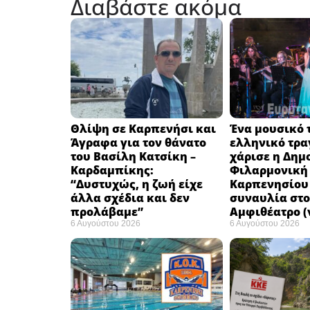
Διαβάστε ακόμα
Θλίψη σε Καρπενήσι και
Ένα μουσικό τ
Άγραφα για τον θάνατο
ελληνικό τρα
του Βασίλη Κατσίκη –
χάρισε η Δημ
Καρδαμπίκης:
Φιλαρμονική
“Δυστυχώς, η ζωή είχε
Καρπενησίου 
άλλα σχέδια και δεν
συναυλία στο
προλάβαμε”
Αμφιθέατρο (
6 Αυγούστου 2026
6 Αυγούστου 2026