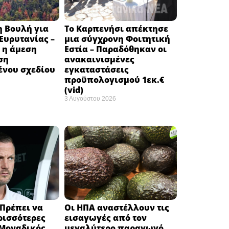
η Βουλή για
Το Καρπενήσι απέκτησε
 Ευρυτανίας –
μια σύγχρονη Φοιτητική
 η άμεση
Εστία – Παραδόθηκαν οι
ση
ανακαινισμένες
νου σχεδίου
εγκαταστάσεις
προϋπολογισμού 1εκ.€
(vid)
3 Αυγούστου 2026
Πρέπει να
Οι ΗΠΑ αναστέλλουν τις
ρισσότερες
εισαγωγές από τον
 Μοναδικός
μεγαλύτερο παραγωγό