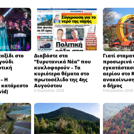
αξίδι στο
Διαβάστε στα
Γιατί σταμα
γούδι
“Ευρυτανικά Νέα” που
προσωρινά ο
οτική
κυκλοφορούν – Τα
εγκατάστασ
κυριότερα θέματα στο
αερίου στο 
– Η
πρωτοσέλιδο της 4ης
ανακοίνωση
 κατάμεστο
Αυγούστου
ο δήμος
vid)
5 Αυγούστου 2026
5 Αυγούστου 2026