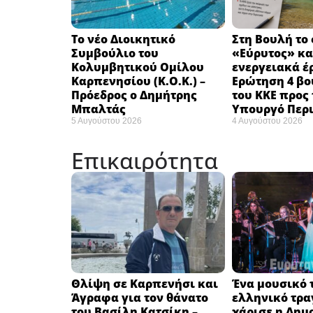
Το νέο Διοικητικό
Στη Βουλή το
Συμβούλιο του
«Εύρυτος» κα
Κολυμβητικού Ομίλου
ενεργειακά έ
Καρπενησίου (Κ.Ο.Κ.) –
Ερώτηση 4 β
Πρόεδρος ο Δημήτρης
του ΚΚΕ προς 
Μπαλτάς
Υπουργό Περ
5 Αυγούστου 2026
4 Αυγούστου 2026
Επικαιρότητα
Θλίψη σε Καρπενήσι και
Ένα μουσικό τ
Άγραφα για τον θάνατο
ελληνικό τρα
του Βασίλη Κατσίκη –
χάρισε η Δημ