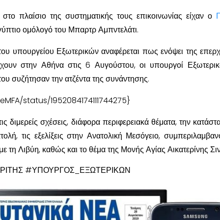
 στο πλαίσιο της συστηματικής τους επικοινωνίας είχαν ο
γύπτιο ομόλογό του Μπαρτρ Αμπντελάτι.
 του υπουργείου Εξωτερικών αναφέρεται πως ενόψει της επερ
χουν στην Αθήνα στις 6 Αυγούστου, οι υπουργοί Εξωτερι
του συζήτησαν την ατζέντα της συνάντησης.
ceMFA/status/1952084174111744275}
ις διμερείς σχέσεις, διάφορα περιφερειακά θέματα, την κατάστ
τολή, τις εξελίξεις στην Ανατολική Μεσόγειο, συμπεριλαμβα
με τη Λιβύη, καθώς και το θέμα της Μονής Αγίας Αικατερίνης Σιν
ΡΙΤΗΣ #ΥΠΟΥΡΓΟΣ_ΕΞΩΤΕΡΙΚΩΝ