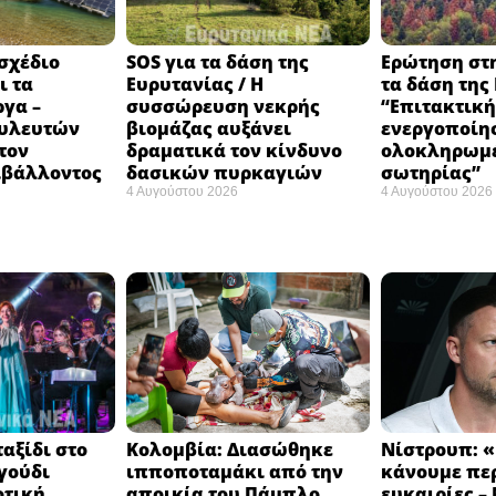
 σχέδιο
SOS για τα δάση της
Ερώτηση στ
ι τα
Ευρυτανίας / Η
τα δάση της
ργα –
συσσώρευση νεκρής
“Eπιτακτική
ουλευτών
βιομάζας αυξάνει
ενεργοποίη
τον
δραματικά τον κίνδυνο
ολοκληρωμέ
ιβάλλοντος
δασικών πυρκαγιών
σωτηρίας”
4 Αυγούστου 2026
4 Αυγούστου 2026
αξίδι στο
Κολομβία: Διασώθηκε
Νίστρουπ: «
γούδι
ιπποποταμάκι από την
κάνουμε πε
οτική
αποικία του Πάμπλο
ευκαιρίες –