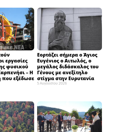
τούν
Εορτάζει σήμερα ο Άγιος
ι εργασίες
Ευγένιος ο Αιτωλός, ο
ης φυσικού
μεγάλος διδάσκαλος του
Καρπενήσι – Η
Γένους με ανεξίτηλο
 που εξέδωσε
στίγμα στην Ευρυτανία
5 Αυγούστου 2026