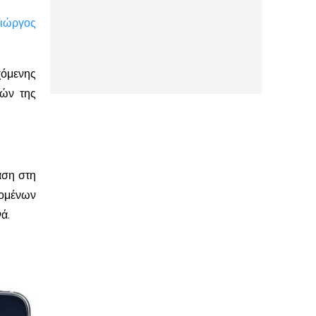
Γιώργος
χόμενης
κών της
αση στη
νομένων
ά.