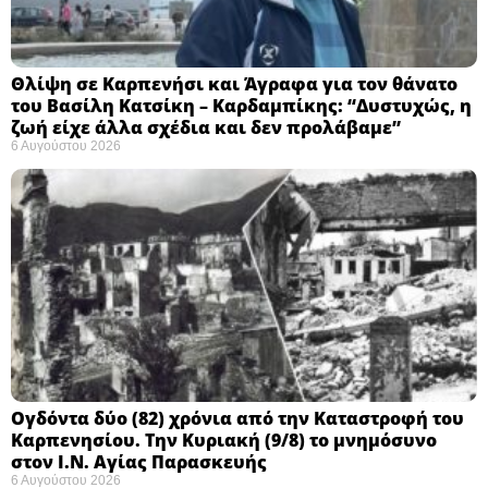
Θλίψη σε Καρπενήσι και Άγραφα για τον θάνατο
του Βασίλη Κατσίκη – Καρδαμπίκης: “Δυστυχώς, η
ζωή είχε άλλα σχέδια και δεν προλάβαμε”
6 Αυγούστου 2026
Ογδόντα δύο (82) χρόνια από την Καταστροφή του
Καρπενησίου. Την Κυριακή (9/8) το μνημόσυνο
στον Ι.Ν. Αγίας Παρασκευής
6 Αυγούστου 2026