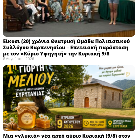
Eίκοσι (20) χρόνια Θεατρική Ομάδα Πολιτιστικού
Συλλόγου Καρπενησίου – Επετειακή παράσταση
με τον «Κύριο Υφηγητή» την Κυριακή 9/8
8 Αυγούστου 2026
Μια «γλυκιά» νέα αρχή αύριο Κυριακή (9/8) στον