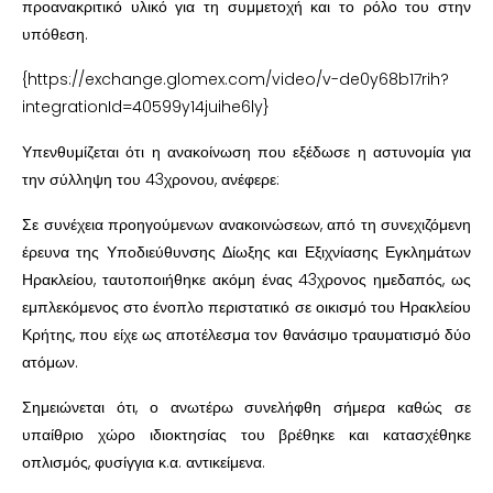
προανακριτικό υλικό για τη συμμετοχή και το ρόλο του στην
υπόθεση.
{https://exchange.glomex.com/video/v-de0y68b17rih?
integrationId=40599y14juihe6ly}
Υπενθυμίζεται ότι η ανακοίνωση που εξέδωσε η αστυνομία για
την σύλληψη του 43χρονου, ανέφερε:
Σε συνέχεια προηγούμενων ανακοινώσεων, από τη συνεχιζόμενη
έρευνα της Υποδιεύθυνσης Δίωξης και Εξιχνίασης Εγκλημάτων
Ηρακλείου, ταυτοποιήθηκε ακόμη ένας 43χρονος ημεδαπός, ως
εμπλεκόμενος στο ένοπλο περιστατικό σε οικισμό του Ηρακλείου
Κρήτης, που είχε ως αποτέλεσμα τον θανάσιμο τραυματισμό δύο
ατόμων.
Σημειώνεται ότι, ο ανωτέρω συνελήφθη σήμερα καθώς σε
υπαίθριο χώρο ιδιοκτησίας του βρέθηκε και κατασχέθηκε
οπλισμός, φυσίγγια κ.α. αντικείμενα.