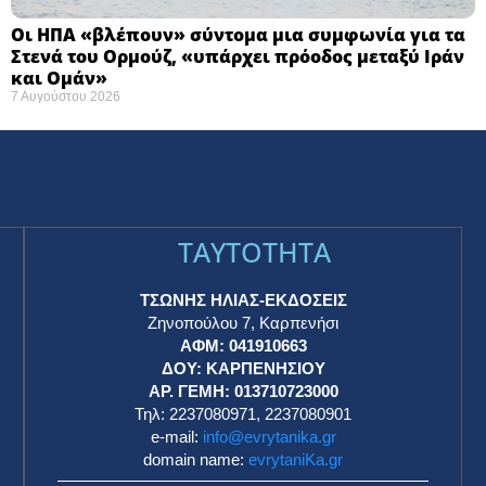
Οι ΗΠΑ «βλέπουν» σύντομα μια συμφωνία για τα
Στενά του Ορμούζ, «υπάρχει πρόοδος μεταξύ Ιράν
και Ομάν»
7 Αυγούστου 2026
TAYTOTHTA
ΤΣΩΝΗΣ ΗΛΙΑΣ-ΕΚΔΟΣΕΙΣ
Ζηνοπούλου 7, Καρπενήσι
ΑΦΜ: 041910663
η
ΔΟΥ: ΚΑΡΠΕΝΗΣΙΟΥ
ΑΡ. ΓΕΜΗ: 013710723000
Τηλ: 2237080971, 2237080901
e-mail:
info@evrytanika.gr
domain name:
evrytaniKa.gr