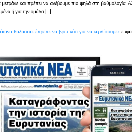
α μετράνε και πρέπει να ανέβουμε πιο ψηλά στη βαθμολογία. Α
εμένα ή για την ομάδα […]
α έκανα θάλασσα, έπρεπε να βρω κάτι για να κερδίσουμε»
εμφα