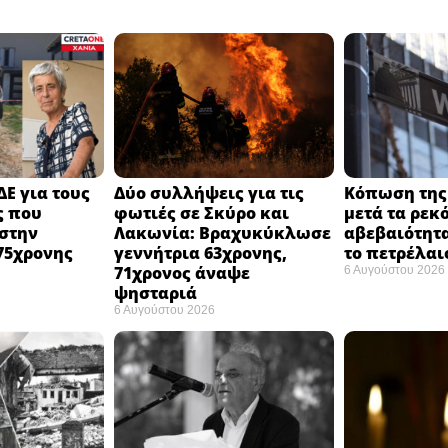
ΔΕ για τους
Δύο συλλήψεις για τις
Κόπωση της 
ς που
φωτιές σε Σκύρο και
μετά τα ρεκ
στην
Λακωνία: Βραχυκύκλωσε
αβεβαιότητα
75χρονης
γεννήτρια 63χρονης,
το πετρέλαι
71χρονος άναψε
6 Αυγούστου 2026
ψησταριά
6 Αυγούστου 2026