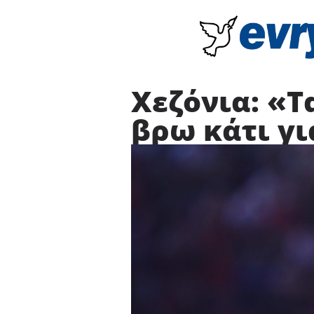
Χεζόνια: «Τ
βρω κάτι γι