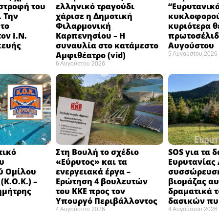
στροφή του
ελληνικό τραγούδι
“Ευρυτανικ
 Την
χάρισε η Δημοτική
κυκλοφορού
 το
Φιλαρμονική
κυριότερα θ
ον Ι.Ν.
Καρπενησίου – Η
πρωτοσέλιδο
κευής
συναυλία στο κατάμεστο
Αυγούστου
Αμφιθέατρο (vid)
5 Αυγούστου 2026
6 Αυγούστου 2026
τικό
Στη Βουλή το σχέδιο
SOS για τα 
υ
«Εύρυτος» και τα
Ευρυτανίας 
ύ Ομίλου
ενεργειακά έργα –
συσσώρευση
Κ.Ο.Κ.) –
Ερώτηση 4 βουλευτών
βιομάζας αυ
ημήτρης
του ΚΚΕ προς τον
δραματικά τ
Υπουργό Περιβάλλοντος
δασικών π
4 Αυγούστου 2026
4 Αυγούστου 2026