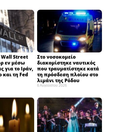
Wall Street
Στο νοσοκομείο
όρ εν μέσω
διακομίστηκε ναυτικός
ς για το Ιράν,
που τραυματίστηκε κατά
ο και τη Fed
τη πρόσδεση πλοίου στο
λιμάνι της Ρόδου
6 Αυγούστου 2026