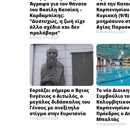
Άγραφα για τον θάνατο
από την Κατα
του Βασίλη Κατσίκη –
Καρπενησίου.
Καρδαμπίκης:
Κυριακή (9/8)
“Δυστυχώς, η ζωή είχε
μνημόσυνο στ
άλλα σχέδια και δεν
Αγίας Παρασ
προλάβαμε”
6 Αυγούστου 2026
6 Αυγούστου 2026
Εορτάζει σήμερα ο Άγιος
Το νέο Διοικη
Ευγένιος ο Αιτωλός, ο
Συμβούλιο το
μεγάλος διδάσκαλος του
Κολυμβητικο
Γένους με ανεξίτηλο
Καρπενησίου (
στίγμα στην Ευρυτανία
Πρόεδρος ο Δ
Μπαλτάς
5 Αυγούστου 2026
5 Αυγούστου 2026