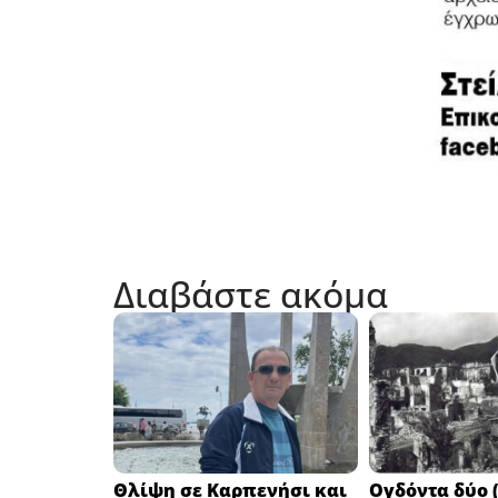
Διαβάστε ακόμα
Θλίψη σε Καρπενήσι και
Ογδόντα δύο (