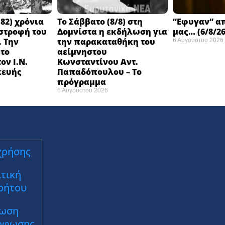
82) χρόνια
Το Σάββατο (8/8) στη
“Εφυγαν” α
στροφή του
Δομνίστα η εκδήλωση για
μας… (6/8/26
 Την
την παρακαταθήκη του
6 Αυγούστου 2026
 το
αείμνηστου
ον Ι.Ν.
Κωνσταντίνου Αντ.
κευής
Παπαδόπουλου – Το
πρόγραμμα
6 Αυγούστου 2026
χρήσης
τική
ρήτου
ωση
ρφωσης