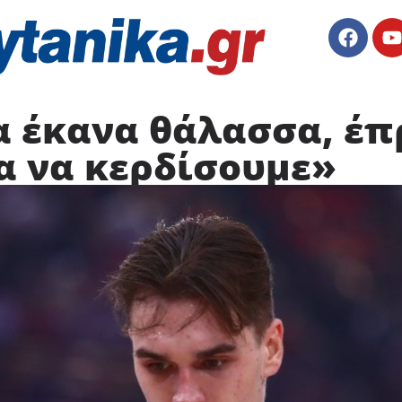
α έκανα θάλασσα, έπ
α να κερδίσουμε»