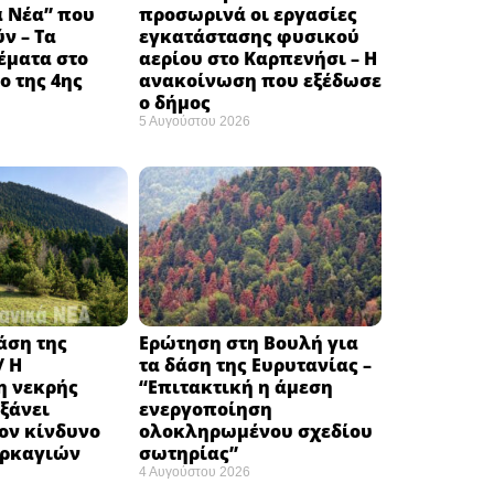
ά Νέα” που
προσωρινά οι εργασίες
ν – Τα
εγκατάστασης φυσικού
έματα στο
αερίου στο Καρπενήσι – Η
 της 4ης
ανακοίνωση που εξέδωσε
ο δήμος
5 Αυγούστου 2026
δάση της
Ερώτηση στη Βουλή για
/ Η
τα δάση της Ευρυτανίας –
 νεκρής
“Eπιτακτική η άμεση
ξάνει
ενεργοποίηση
ον κίνδυνο
ολοκληρωμένου σχεδίου
υρκαγιών
σωτηρίας”
4 Αυγούστου 2026