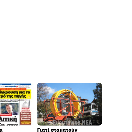
α
Γιατί σταματούν