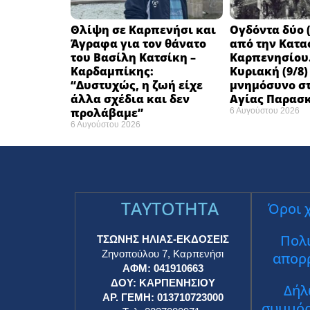
Θλίψη σε Καρπενήσι και
Ογδόντα δύο (
Άγραφα για τον θάνατο
από την Κατα
του Βασίλη Κατσίκη –
Καρπενησίου.
Καρδαμπίκης:
Κυριακή (9/8)
“Δυστυχώς, η ζωή είχε
μνημόσυνο στ
άλλα σχέδια και δεν
Αγίας Παρασ
προλάβαμε”
6 Αυγούστου 2026
6 Αυγούστου 2026
TAYTOTHTA
Όροι 
Πολι
ΤΣΩΝΗΣ ΗΛΙΑΣ-ΕΚΔΟΣΕΙΣ
Ζηνοπούλου 7, Καρπενήσι
απορ
ΑΦΜ: 041910663
ΔΟΥ: ΚΑΡΠΕΝΗΣΙΟΥ
Δήλ
ΑΡ. ΓΕΜΗ: 013710723000
συμμό