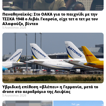
Παναθηναϊκός: Στο ΟΑΚΑ για το παιχνίδι με την
ΤΣΣΚΑ 1948 ο Λιβάι Γκαρσία, είχε τετ α τετ με τον
Αλαφούζο, βίντεο
5 Αυγούστου 2026
Υβριδική επίθεση «βλέπει» η Γερμανία, μετά το
drone στο αεροδρόμιο της Λειψίας
5 Αυγούστου 2026