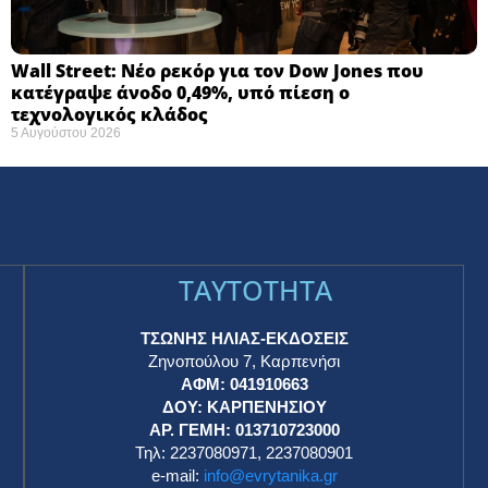
Wall Street: Νέο ρεκόρ για τον Dow Jones που
κατέγραψε άνοδο 0,49%, υπό πίεση ο
τεχνολογικός κλάδος
5 Αυγούστου 2026
TAYTOTHTA
ΤΣΩΝΗΣ ΗΛΙΑΣ-ΕΚΔΟΣΕΙΣ
Ζηνοπούλου 7, Καρπενήσι
ΑΦΜ: 041910663
η
ΔΟΥ: ΚΑΡΠΕΝΗΣΙΟΥ
ΑΡ. ΓΕΜΗ: 013710723000
Τηλ: 2237080971, 2237080901
e-mail:
info@evrytanika.gr